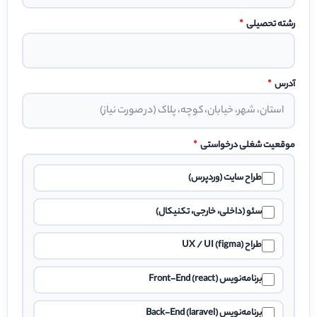
رشته تحصیلی
*
آدرس
*
موقعیت شغلی درخواستی
*
طراح سایت (وردپرس)
سئو (داخلی، خارجی، تکنیکال)
طراح UX / UI (figma)
برنامه‌نویس Front-End (react)
برنامه‌نویس Back-End (laravel)