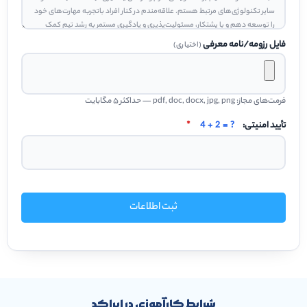
فایل رزومه/نامه معرفی
(اختیاری)
فرمت‌های مجاز: pdf, doc, docx, jpg, png — حداکثر ۵ مگابایت
تأیید امنیتی:
4 + 2 = ?
*
ثبت اطلاعات
شرایط کارآموزی در ایراکد