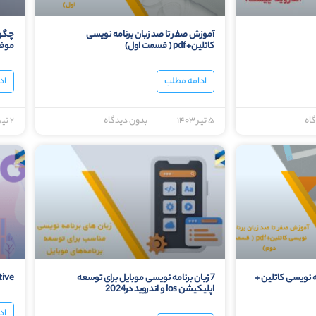
آموزش صفر تا صد زبان برنامه نویسی
چگون
کاتلین+pdf ( قسمت اول)
موفق
ادامه مطلب
اد
اه
۵ تیر ۱۴۰۳
بدون دیدگاه
۲ تیر ۱۴۰۳
ه نویسی کاتلین +
7 زبان برنامه نویسی موبایل برای توسعه
native چیست؟ بررسی م
اپلیکیشن ios و اندروید در2024
اد