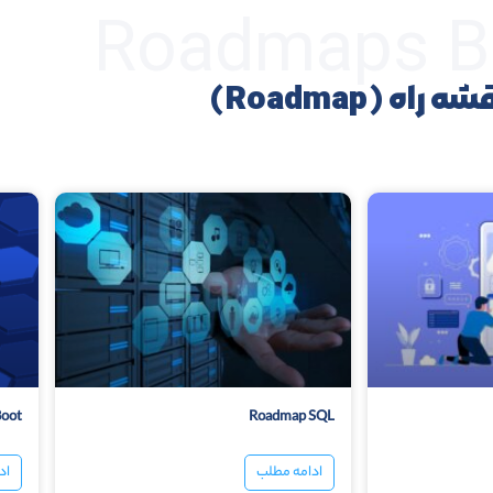
Roadmaps B
شه راه (Roadmap)
Boot
Roadmap SQL
ادامه مطلب
اد