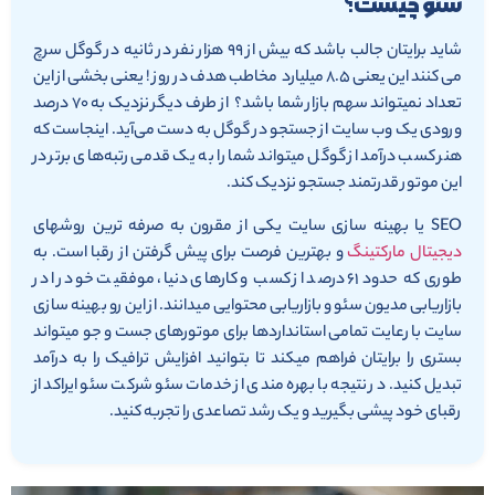
سئو چیست؟
شاید برایتان جالب باشد که بیش از ۹۹ هزار نفر در ثانیه در گوگل سرچ
می کنند این یعنی ۸.۵ میلیارد مخاطب هدف در روز ! یعنی بخشی از این
تعداد نمیتواند سهم بازار شما باشد؟ از طرف دیگر نزدیک به ۷۰ درصد
ورودی یک وب سایت از جستجو در گوگل به دست می‌آید. اینجاست که
هنر کسب درآمد از گوگل میتواند شما را به یک قدمی رتبه‌های برتر در
این موتور قدرتمند جستجو نزدیک کند.
SEO یا بهینه سازی سایت یکی از مقرون به صرفه ترین روشهای
دیجیتال مارکتینگ
و بهترین فرصت برای پیش گرفتن از رقبا است. به
طوری که حدود ۶۱ درصد از کسب و کارهای دنیا، موفقیت خود را در
بازاریابی مدیون سئو و بازاریابی محتوایی میدانند. از این رو بهینه سازی
سایت با رعایت تمامی استانداردها برای موتورهای جست و جو میتواند
بستری را برایتان فراهم میکند تا بتوانید افزایش ترافیک را به درآمد
تبدیل کنید.
در نتیجه با بهره مندی از خدمات سئو شرکت سئو ایراکد از
رقبای خود پیشی بگیرید و یک رشد تصاعدی را تجربه کنید.