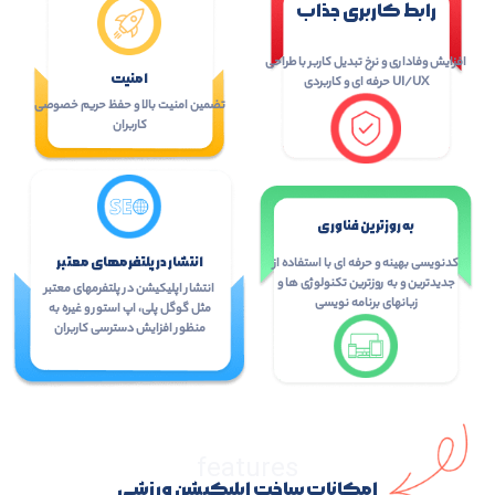
رابط کاربری جذاب
افزایش وفاداری و نرخ تبدیل کاربر با طراحی
امنیت
UI/UX حرفه ای و کاربردی
تضمین امنیت بالا و حفظ حریم خصوصی
کاربران
به روزترین فناوری
انتشار در پلتفرمهای معتبر
کدنویسی بهینه و حرفه ای با استفاده از
جدیدترین و به روزترین تکنولوژی ها و
انتشار اپلیکیشن در پلتفرمهای معتبر
زبانهای برنامه نویسی
مثل گوگل پلی، اپ استور و غیره به
منظور افزایش دسترسی کاربران
features
امکانات ساخت اپلیکیشن ورزشی