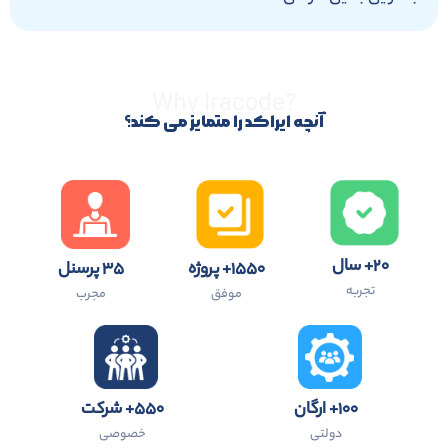
?Why Iracode
آنچه ایراکد را متمایز می کند؟
۲۰+ سال
۱۵۵۰+ پروژه
۳۵ پرسنل
تجربه
موفق
مجرب
۱۰۰+ ارگان
۵۵۰+ شرکت
دولتی
خصوصی