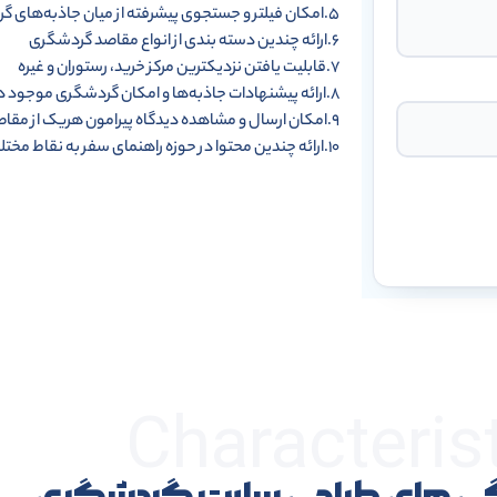
۵.امکان فیلتر و جستجوی پیشرفته از میان جاذبه‌های گردشگری
۶.ارائه چندین دسته بندی از انواع مقاصد گردشگری
۷.قابلیت یافتن نزدیکترین مرکز خرید، رستوران و غیره
۸.ارائه پیشنهادات جاذبه‌ها و امکان گردشگری موجود در طی مسیر دلخواه گردشگر
۹.امکان ارسال و مشاهده دیدگاه پیرامون هریک از مقاصد تجاری مقالات و راهنما
۱۰.ارائه چندین محتوا در حوزه راهنمای سفر به نقاط مختلف کشور و موضوعات مرتبط
Characteris
ژگی های طراحی سایت گردشگری