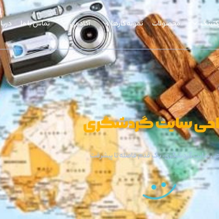
کتینگ
محصولات
نمونه کارها
آکادمی
تماس با ما
دربار
حی سایت گردشگری
حی سایت گردشگری، یک قدم فاصله تا پیشرفت