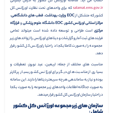
حساب می آید. سامانه اورژانس کل کشور به آدرس اینترنتی
salamat.ems.gov.ir
که برای واحدهای تحت نظارت اورژانس کل
کشور که متشکل از
EOC وزارت بهداشت
،
قطب های دانشگاهی
،
مراکز استانی اورزانس کشور
،
EOC دانشگاه علوم پزشکی
و
قرارگاه
مرکزی
است طراحی و توسعه داده شده است میتواند تمامی
فرایندهای ثبت آمار و گزارشات و دیتاهای اورژانس را از واخدهای زیر
مجموعه را به صورت کاملا یکجا در احتیار اورژانس کل کشور قرار
دهد.
مناسبت های مختلف از جمله: اربعین، عید نوروز، تعطیلات و
بسیاری از مناسبت های دیگر برای اورژانس کشور بسیار پر کارتر
بوده و نیاز به ساماندهی هر چه سریعتر دیتاها را دارند. این سامانه
به صورت جداگانه اطلاعات واحدهای زیر مجموعه را به صورت یکجا
در احتیار سازمان اورژانس کل کشور قرار میدهد.
سازمان های زیر مجموعه اورژانس کل کشور
شامل :