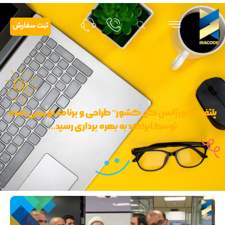
ثبت سفارش
پلتفرم “اورژانس کل کشور” طراحی و برنامه نویسی شده
توسط ایراکد به بهره برداری رسید…