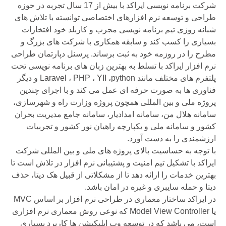
شرکت برنامه نویسی ایراکد با بیش از 17 سال تجربه در حوزه
طراحی و توسعه نرم افزارهای اختصاصی توانسته با تلاش های
شبانه روزی تیم برنامه نویسی مجرب و کاربلد خود افتخارات
بسیاری را کسب کند و سابقه همکاری با شرکت های بزرگ و
مطرح را در روزمه خود به ثبت برساند. پرسنل دپارتمان طراحی
نرم افزار ایراکد با تسلط به بهترین زبان های برنامه نویسی تحت
پلتفرم های مختلف مانند Laravel ، PHP ، YII ،python و دیگر
فناوری ها به صورت حرفه ای عمل می کند و با اجرای چندین
پروژه ملی و بین المللی همچون پروژه وزارت راه و شهرسازی،
سامانه هلال من، سامانه امدادیار، سامانه جامع مدیریت بحران
کشور و سامانه ملی و یکپارچه راهیان نور کشور و تجربیات
ارزشمندی را به دست آورد.
با توجه به حساسیت بالای پروژه های ملی و بین المللی شرکت
ایراکد با تشکیل تیم امنیت و پشتیبانی نرم افزار در تلاش است تا
بهترین خدمات را ارائه دهد تا از مشکلاتی از قبیل هک دیتا، حذف
دیتا و حمله سایبری و غیره در امان باشد.
در ایراکد ساختار معماری در طراحی نرم افزار بر اساس MVC
یا Model View Controller که نوعی روش معماری نرم افزاری
است، می باشد که در توسعه وب اپلیکیشن ها کاربرد بسیاری