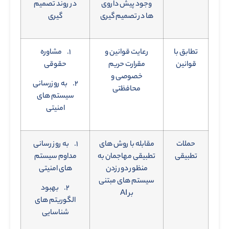
وجود پیش داروی
در روند تصمیم
ها در تصمیم گیری
گیری
تطابق با
رعایت قوانین و
۱. مشاوره
قوانین
مقرارت حریم
حقوقی
خصوصی و
۲. به روزرسانی
محافظتی
سیستم های
امنیتی
حملات
مقابله با روش های
۱. به روز رسانی
تطبیقی
تطبیقی مهاجمان به
مداوم سیستم
منظور دور زدن
های امنیتی
سیستم های مبتنی
۲. بهبود
بر AI
الگوریتم های
شناسایی