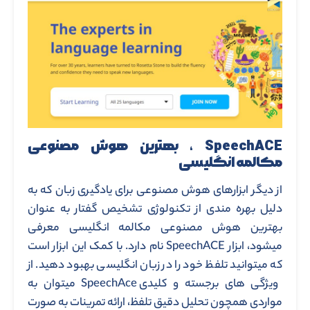
SpeechACE ، بهترین هوش مصنوعی
مکالمه انگلیسی
از دیگر ابزارهای هوش مصنوعی برای یادگیری زبان که به
دلیل بهره مندی از تکنولوژی تشخیص گفتار به عنوان
بهترین هوش مصنوعی مکالمه انگلیسی معرفی
میشود، ابزار SpeechACE نام دارد. با کمک این ابزار است
که میتوانید تلفظ خود را در زبان انگلیسی بهبود دهید. از
ویژگی های برجسته و کلیدی SpeechAce میتوان به
مواردی همچون تحلیل دقیق تلفظ، ارائه تمرینات به صورت