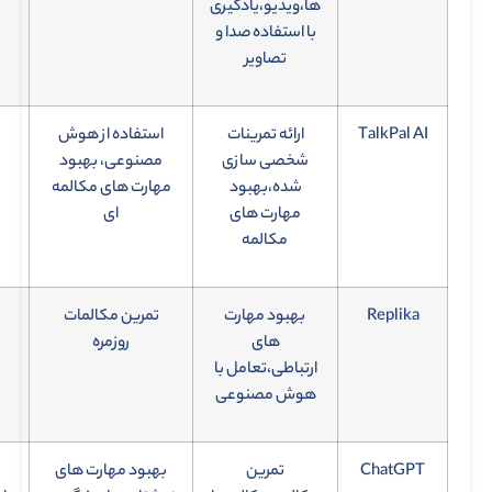
ها،ویدیو،یادگیری
با استفاده صدا و
تصاویر
TalkPal AI
ارائه تمرینات
استفاده از هوش
شخصی سازی
مصنوعی، بهبود
شده،بهبود
مهارت های مکالمه
مهارت های
ای
مکالمه
Replika
بهبود مهارت
تمرین مکالمات
های
روزمره
ارتباطی،تعامل با
هوش مصنوعی
ChatGPT
تمرین
بهبود مهارت های