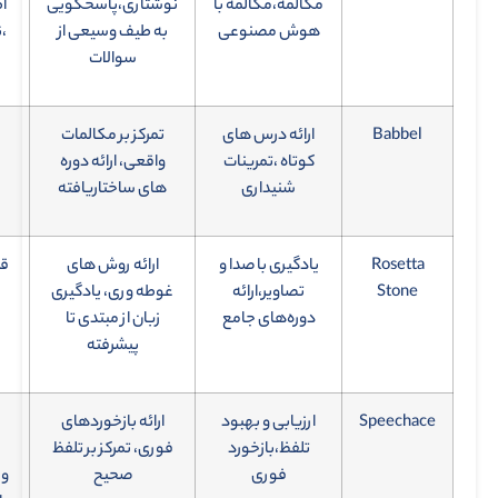
مکالمه،مکالمه با
نوشتاری،پاسخگویی
ا
هوش مصنوعی
به طیف وسیعی از
،ن
سوالات
Babbel
ارائه درس های
تمرکز بر مکالمات
کوتاه ،تمرینات
واقعی، ارائه دوره
شنیداری
های ساختاریافته
Rosetta
یادگیری با صدا و
ارائه روش های
قی
Stone
تصاویر،ارائه
غوطه وری، یادگیری
دوره‌های جامع
زبان از مبتدی تا
پیشرفته
Speechace
ارزیابی و بهبود
ارائه بازخوردهای
تلفظ،بازخورد
فوری، تمرکز بر تلفظ
فوری
صحیح
وا