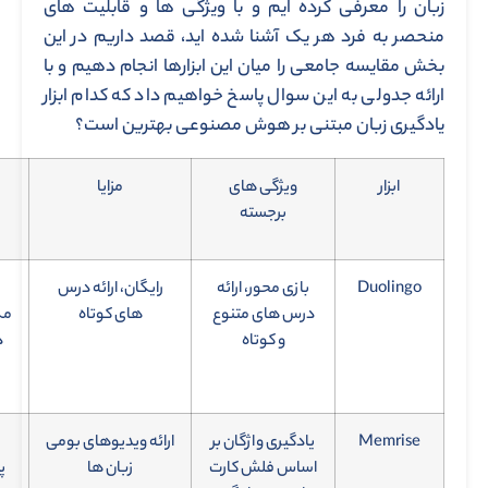
زبان را معرفی کرده ایم و با ویژگی ها و قابلیت های
منحصر به فرد هر یک آشنا شده اید، قصد داریم در این
بخش مقایسه جامعی را میان این ابزارها انجام دهیم و با
ارائه جدولی به این سوال پاسخ خواهیم داد که کدام ابزار
یادگیری زبان مبتنی بر هوش مصنوعی بهترین است؟
ابزار
ویژگی های
مزایا
برجسته
Duolingo
بازی محور، ارائه
رایگان، ارائه درس
درس های متنوع
های کوتاه
مک
و کوتاه
د
Memrise
یادگیری واژگان بر
ارائه ویدیوهای بومی
اساس فلش کارت
زبان ها
پ