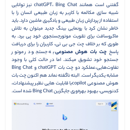
گفتنی است همانند chatGPT، Bing Chat نیز توانایی
شبیه سازی مکالمه با کاربر به زبان طبیعی انسان را با
استفاده از پردازش زبان طبیعی و یادگیری ماشین دارد. باید
خاطر نشان کرد با رونمایی بینگ جدید میتوان به تلاش
ماکروسافت برای تقویت موتورجستجوی خود پی برد. به
طوری که بر خلاف چت جی بی تی، کاربران را برای دریافت
پاسخ
چت بات هوش مصنوعی
به جستجو در موتور
جستجو خود تشویق میکند. اما در حالت کلی با وجود
تفاوت‌هایی،عملکرد دو چت بات chatGPT و Bing Chat
مشابه یکدیگر است. البته ناگفته نماند هم اکنون چت بات
هوش مصنوعی copilotبا قابلیت هایی نظیر پیشنهادات،
کدنویسی، بهبود بهره‌وری جایگزین Bing Chat شده است.