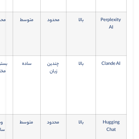
Perplexity
بالا
محدود
متوسط
محد
AI
Clande AI
بالا
چندین
ساده
بستر
زبان
مخت
Hugging
بالا
محدود
متوسط
و
Chat
سا