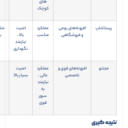
های
کوچک
پرستاشاپ
افزونه‌های بومی
عملکرد
امنیت
منا
و فروشگاهی
مناسب
بالا ،
ب
نیازمند
نگهداری
مجنتو
افزونه‌های قوی و
عملکرد
امنیت
تخصصی
عالی ،
بسیار بالا
نیازمند
به
سرور
قوی
نتیجه گیری