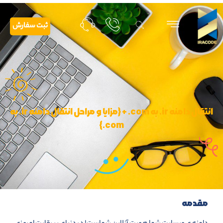
ثبت سفارش
انتقال دامنه ir. به com. + {مزایا و مراحل انتقال دامنه ir. به
com.}
مقدمه