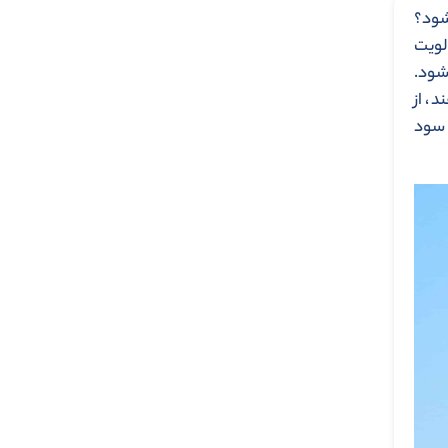
شود؟
لویت
شود.
، از
 سود