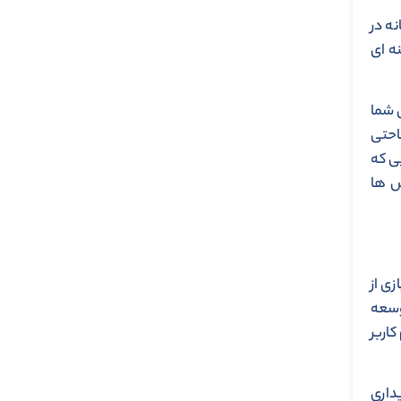
ه در
ه ای
 شما
احتی
ی که
س ها
ی از
وسعه
اربر
یداری