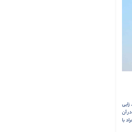
 زایی
ر آن
د با