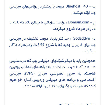
ب – Bluehost : 40 درصد یا بیشتر در برنامه­های میزبانی
وب ارائه می­کند.
ج – Domain.com : برنامه میزبانی با پهنای باند که با 3.75
دلار در هر ماه شروع می­گردد.
د- Godaddyn : حداکثر پنجاه درصد تخفیف در میزبانی
وب برای کاربران جدید که با شروع 5.99 دلار در هر ماه آغاز
می­گردد.
همچنین باید با دیگر شرکت­های میزبانی وب که در دسترس
هستند، آشنا شوید. در ادامه ارائه
راهنمای انتخاب بهترین
هاست
، به سرور خصوصی مجازی (VPS)، میزبانی
اختصاصی و برنامه های میزبانی وردپرس اشاره خواهیم
کرده که هر یک ویژگی­های مختلفی را ارائه می­­دهد.