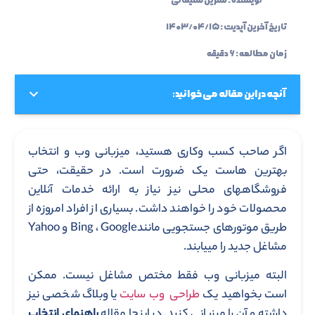
تاریخ آخرین آپدیت :
۱۴۰۳/۰۴/۱۵
زمان مطالعه : ۶ دقیقه
آنچه در این مقاله می خوانید:
اگر صاحب کسب وکاری هستید، میزبانی وب و انتخاب
بهترین هاست یک ضرورت است. در حقیقت، حتی
فروشگاه­های محلی نیز نیاز به ارائه خدمات آنلاین
محصولات خود را خواهند داشت. بسیاری از افراد امروزه از
طریق موتورهای جستجویی مانندBing ، Google و Yahoo
مشاغل جدید را می­یابند.
البته میزبانی وب فقط مختص مشاغل نیست. ممکن
است بخواهید یک
طراحی وب سایت
یا وبلاگ شخصی نیز
داشته و آن را میزبانی کنید. در اینجا مقاله
راهنمای انتخاب