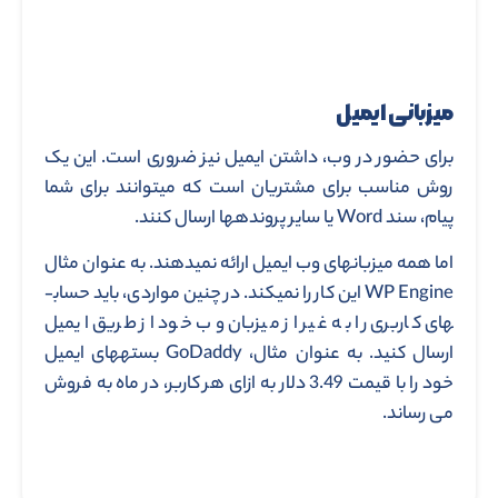
WP Engine این کار را نمی­کند. در چنین مواردی، باید حساب­
های کاربری را به غیر از میزبان وب خود از طریق ایمیل
ارسال کنید. به عنوان مثال، GoDaddy بسته­های ایمیل
خود را با قیمت 3.49 دلار به ازای هر کاربر، در ماه به فروش
می رساند.
بیشتر بخوانید :
روش پیدا کردن هاست یک سایت