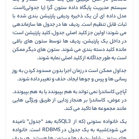
سیستم مدیریت پایگاه داده ستون گرا (یا جدولی)است.
مدل داده ای آن یک ذخیره ردیفی پارتیشن بندی شده با
ثبات قابل تنظیم است. ردیف ها در جدول ها سازماندهی
می شوند؛ اولین جز کلید اصلی جدول، کلید پارتیشن است؛
در داخل یک پارتیشن، ردیف ها توسط ستون های باقی
مانده کلید دسته بندی می شوند. ستون های دیگر ممکن
است به طور جداگانه از کلید اصلی نمایه شوند.
جداول ممکن است در زمان اجرا بدون مسدود کردن به روز
رسانی ها و پرس و جوها ایجاد، حذف و تغییر داده شوند.
آپاچی کاساندرا نمی تواند به هم بپیوندد یا به هم بپیوندد.
در عوض، کاساندرا بر هنجار زدایی از طریق ویژگی هایی
مانند مجموعه ها تاکید می کند.
یک خانواده ستونی (که از SQL3به بعد “جدول” نامیده
می شود)شبیه به یک جدول در RDBMS است. خانواده
های ستونی شامل ردیف ها و ستون ها هستند. هر ردیف