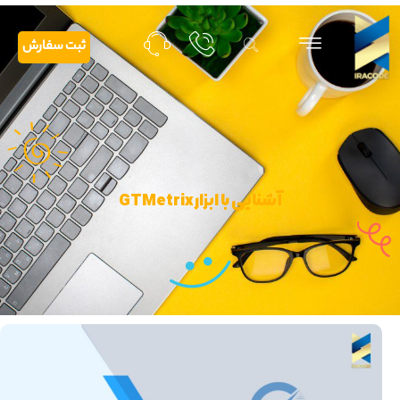
ثبت سفارش
آشنایی با ابزار GTMetrix