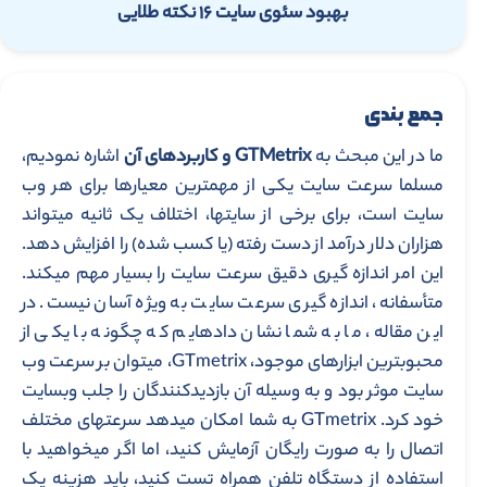
بهبود سئوی سایت ۱۶ نکته طلایی
جمع ­بندی
ما در این مبحث به
GTMetrix
و کاربردهای آن
اشاره نمودیم،
مسلما سرعت سایت یکی از مهم­ترین معیارها برای هر وب
سایت است، برای برخی از سایت­ها، اختلاف یک ثانیه می­تواند
هزاران دلار درآمد از دست رفته (یا کسب شده) را افزایش دهد.
این امر اندازه گیری دقیق سرعت سایت را بسیار مهم می­کند.
متأسفانه، اندازه گیری سرعت سایت به ویژه آسان نیست. در
این مقاله، ما به شما نشان داده­ایم که چگونه با یکی از
محبوب­ترین ابزارهای موجود، GTmetrix، می­توان بر سرعت وب
سایت موثر بود و به وسیله آن بازدیدکنندگان را جلب وب­سایت
خود کرد. GTmetrix به شما امکان می­دهد سرعت­های مختلف
اتصال را به صورت رایگان آزمایش کنید، اما اگر می­خواهید با
استفاده از دستگاه تلفن همراه تست کنید، باید هزینه یک