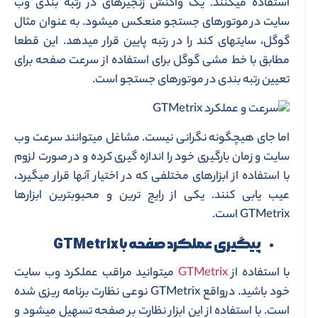
استفاده می­کنند. یک واکنش زنجیره­ای در رتبه بندی وب
سایت در موتورهای جستجو منعکس می­شود. به عنوان مثال
گوگل، سایت­های کند را در رتبه پایین قرار می­دهد. این قطعا
مطابق با خط مشی گوگل برای استفاده از سرعت صفحه برای
تعیین رتبه بندی در موتورهای جستجو است.
اما جای هیچ­گونه نگرانی نیست. مشاغل می­توانند سرعت وب
سایت و زمان بارگیری خود را اندازه گیری کرده و در صورت لزوم
با استفاده از ابزارهای مختلفی که در اختیار آن­ها قرار می­گیرد،
عیب یابی کنند. یکی از رایج ترین و محبوب­ترین ابزارها
GTMetrix است.
پیگیری عملکرد صفحه با
GTMetrix
با استفاده از
GTMetrix
می­توانید مراقب عملکرد وب سایت
خود باشید. درواقع GTMetrix نوعی نظارت برنامه ریزی شده
است. با استفاده از این ابزار نظارت بر صفحه تسهیل می­شود و