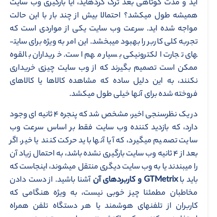
اید و مدت کوتاهی بعد ترک کرده­اید، آیا بارگیری وب سایت
همیشه طول می­کشد؟ احتمالا بیش از چند بار با این حالت
مواجه شده ­اید. سرعت وب سایت یکی از مواردی است که
تجربه کلی کاربر را بهبود می­بخشد. این امر به ویژه برای سایت­
های تجارت الکترونیکی بسیار مهم است. خریداران بالقوه
ممکن است تصمیم بگیرند که از وب سایت چیزی خریداری
نکنند، به این دلیل ساده که مشاهده کالاها یا کالاهای
فروخته شده برای آن­ها خیلی طول می­کشد.
در یک نظرسنجی اخیر، مشخص شد که پنجره ۴ ثانیه ­ای وجود
دارد، که بازدید کننده وب سایت فقط بر اساس سرعت وب
سایت تصمیم می­گیرد، که آیا آن­ها باید حرکت کنند یا خیر. اگر
بعد از ۴ ثانیه وب سایت بارگیری نشده باشد، به احتمال زیاد آن
را می­بندند یا به وب سایت دیگری منتقل می­شوند، اینجاست که
باید با
GTMetrix
و کاربردهای آن
آشنا باشید. از دست دادن
مخاطبان مطمئنا چیز خوبی نیست، به ویژه هنگامی که
کاربران از تلفن­های هوشمند یا هر دستگاه تلفن همراه