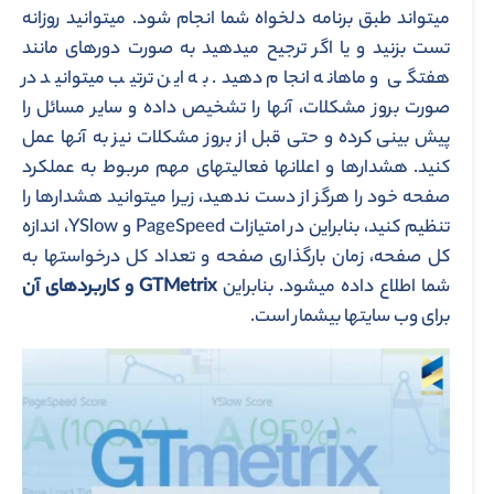
می­تواند طبق برنامه دلخواه شما انجام شود. می­توانید روزانه
تست بزنید و یا اگر ترجیح می­دهید به صورت دوره­ای مانند
هفتگی و ماهانه انجام دهید. به این ترتیب می­توانید در
صورت بروز مشکلات، آن­ها را تشخیص داده و سایر مسائل را
پیش بینی کرده و حتی قبل از بروز مشکلات نیز به آن­ها عمل
کنید. هشدارها و اعلان­ها فعالیت­های مهم مربوط به عملکرد
صفحه خود را هرگز از دست ندهید، زیرا می­توانید هشدارها را
تنظیم کنید، بنابراین در امتیازات PageSpeed و YSlow، اندازه
کل صفحه، زمان بارگذاری صفحه و تعداد کل درخواست­ها به
شما اطلاع داده می­شود. بنابراین
GTMetrix
و کاربردهای آن
برای وب سایت­ها بی­شمار است.