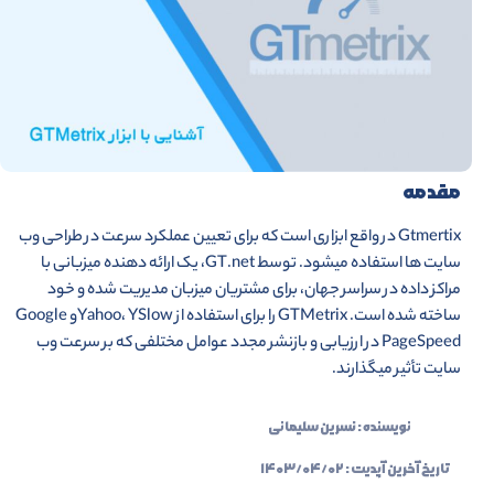
مقدمه
Gtmertix در واقع ابزاری است که برای تعیین عملکرد سرعت در طراحی وب
سایت ها­ استفاده می­شود. توسط GT.net، یک ارائه دهنده میزبانی با
مراکز داده در سراسر جهان، برای مشتریان میزبان مدیریت شده و خود
ساخته شده است. GTMetrix را برای استفاده از Yahoo، YSlowو Google
PageSpeed ​​در ارزیابی و بازنشر مجدد عوامل مختلفی که بر سرعت وب
سایت تأثیر می­گذارند.
نویسنده :
نسرین سلیمانی
تاریخ آخرین آپدیت :
۱۴۰۳/۰۴/۰۲